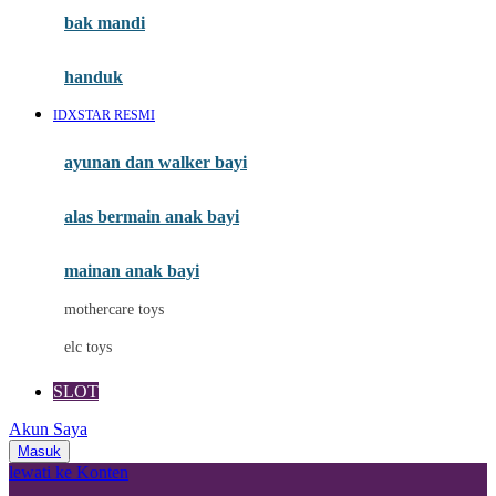
Moby
bak mandi
Momami
handuk
Mothercare
IDXSTAR RESMI
Mustela
ayunan dan walker bayi
My Buddy Tag
My K
alas bermain anak bayi
N
mainan anak bayi
Naif
mothercare toys
Nike
elc toys
Nordic Natural
SLOT
Nuby
Akun Saya
Nuna
Masuk
lewati ke Konten
O