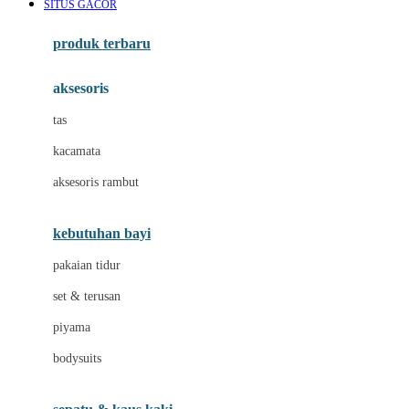
SITUS GACOR
Azetabio
produk terbaru
B
aksesoris
Baabaasheepz
tas
Babiators
kacamata
Baby Dove
aksesoris rambut
Baby Jogger
Baby Rovega
kebutuhan bayi
Babybee
pakaian tidur
Banana Boat
set & terusan
Banz
piyama
Barbie
bodysuits
Beaba
Beauty Barn