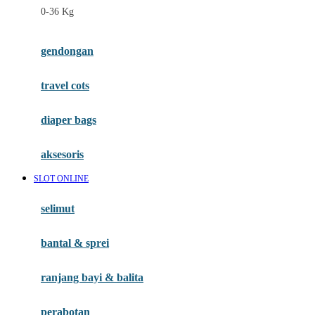
0-36 Kg
Fisher Price
Flipper
gendongan
Friends Of Sally
travel cots
G
diaper bags
Gb
Geko
aksesoris
Graco
SLOT ONLINE
Gund
selimut
H
bantal & sprei
Habbie
Haenim
ranjang bayi & balita
Happy Horse
perabotan