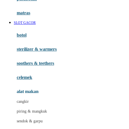
Happy Tummy
Hauck
matras
Havaianas
SLOT GACOR
Hegen
botol
Hot Wheels
sterilizer & warmers
Hybrid
soothers & teethers
I
Inlacta DHA
celemek
Interlac
alat makan
Ivenet
cangkir
J
piring & mangkuk
Jack N Jill
sendok & garpu
Joie