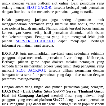
untuk mencari variasi platform slot online. Bagi pengguna yang
Xootz
sedang mencari
SLOT GACOR
, tersedia berbagai jenis permainan
dengan fitur bonus dan mekanisme permainan yang menarik.
Y
Istilah
gampang jackpot
juga sering digunakan untuk
menggambarkan permainan yang memiliki fitur bonus, free spin,
Yamatoya
atau potensi hadiah menarik. Namun, istilah tersebut bukan jaminan
kemenangan karena setiap hasil permainan ditentukan oleh sistem
Z
dan keberuntungan. Pengguna yang ingin mengenal lebih jauh
pilihan
SERVER THAILAND
dapat menjelajahi berbagai
Zaxy
informasi permainan yang tersedia.
Zoggs
IDXSTAR juga menghadirkan navigasi yang sederhana sehingga
pengguna dapat menemukan permainan favorit dengan lebih cepat.
0-9
Berbagai pilihan game dapat diakses melalui perangkat yang
berbeda tanpa memerlukan proses yang rumit. Bagi pengguna yang
mencari
SLOT JACKPOT
, tersedia pilihan permainan dengan
4Moms
beragam tema serta fitur permainan yang dapat disesuaikan dengan
59S
preferensi masing-masing.
Dengan akses yang ringan dan pilihan permainan yang beragam,
IDXSTAR - Link Daftar Situs Slot777 Server Thailand Gacor
Hari ini Gampang Jackpot
menjadi frasa yang relevan bagi
pengguna yang mencari platform Slot777 dengan variasi permainan
luas. Pengguna juga dapat mengenali berbagai istilah populer seperti