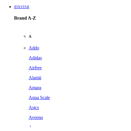
IDXSTAR
Brand A-Z
A
Addo
Adidas
Airfree
Alamii
Amara
Aqua Scale
Asics
Aveeno
Awan