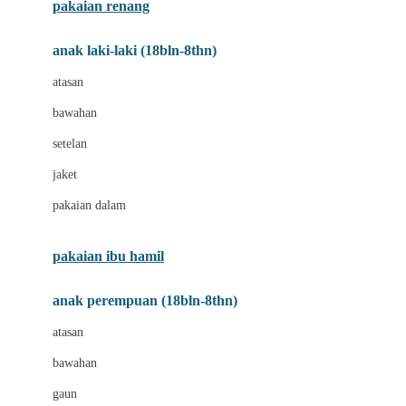
pakaian renang
Bumkins
anak laki-laki (18bln-8thn)
C
atasan
Cetaphil
bawahan
Chicco
setelan
Childlife
jaket
Clevamama
pakaian dalam
Cocolatte
Cottonseeds
pakaian ibu hamil
Cozy N Safe
anak perempuan (18bln-8thn)
Crane
atasan
Cybex
bawahan
D
gaun