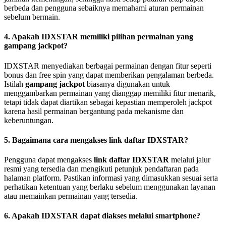
berbeda dan pengguna sebaiknya memahami aturan permainan
sebelum bermain.
4. Apakah IDXSTAR memiliki pilihan permainan yang
gampang jackpot?
IDXSTAR menyediakan berbagai permainan dengan fitur seperti
bonus dan free spin yang dapat memberikan pengalaman berbeda.
Istilah
gampang jackpot
biasanya digunakan untuk
menggambarkan permainan yang dianggap memiliki fitur menarik,
tetapi tidak dapat diartikan sebagai kepastian memperoleh jackpot
karena hasil permainan bergantung pada mekanisme dan
keberuntungan.
5. Bagaimana cara mengakses link daftar IDXSTAR?
Pengguna dapat mengakses
link daftar IDXSTAR
melalui jalur
resmi yang tersedia dan mengikuti petunjuk pendaftaran pada
halaman platform. Pastikan informasi yang dimasukkan sesuai serta
perhatikan ketentuan yang berlaku sebelum menggunakan layanan
atau memainkan permainan yang tersedia.
6. Apakah IDXSTAR dapat diakses melalui smartphone?