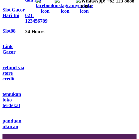
WhatsApp: +62 123 8888
8989
Slot Gacor
Hari Ini
021-
123456789
Slot88
24 Hours
Link
Gacor
refund via
store
credit
temukan
toko
terdekat
panduan
ukuran