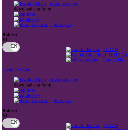
download apps
download app from:
Oh Ma Grain
Okiedog
gift registry
P
Bahasa
ID
Peachy
LOGIN
Phil & Ted's
DAFTAR
Contact Us
Philips Avent
lewati ke Konten
Pigeon
download apps
Playgro
download app from:
Poled Global
gift registry
Ponycycle
Bahasa
Puma
ID
Pureats
LOGIN