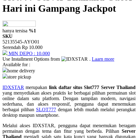
Twistshake
Hari ini Gampang Jackpot
TY Toys
U
hanya tersisa
%1
SKU
52135545-AYO01
Serendah
Rp 10.000
V
MIN DEPO :
10.000
Use Installment Options from
.
Laarn more
Veja
Available for :
home delivery
Vitaflow
store pickup
Vtech
IDXSTAR
merupakan
link daftar situs Slot777 Server Thailand
yang menyediakan akses praktis ke berbagai pilihan permainan slot
W
online dalam satu platform. Dengan tampilan modern, navigasi
sederhana, dan akses responsif, pengguna dapat menemukan
berbagai pilihan
SLOT777
dengan lebih mudah melalui perangkat
Waterland
desktop maupun smartphone.
Wellness
Melalui akses IDXSTAR, pengguna dapat menemukan beragam
permainan dengan tema dan fitur yang berbeda. Pilihan
Server
X
Thailand
menjadi salah satu kata kunci yang banyak digunakan