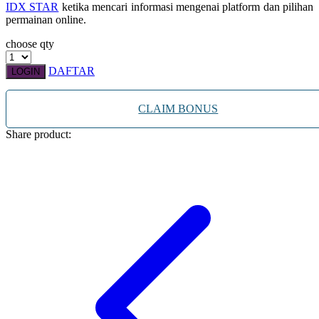
IDX STAR
ketika mencari informasi mengenai platform dan pilihan
permainan online.
choose qty
DAFTAR
LOGIN
CLAIM BONUS
Share product: