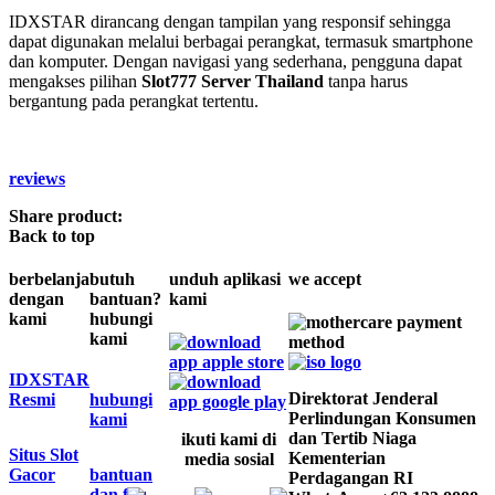
IDXSTAR dirancang dengan tampilan yang responsif sehingga
dapat digunakan melalui berbagai perangkat, termasuk smartphone
dan komputer. Dengan navigasi yang sederhana, pengguna dapat
mengakses pilihan
Slot777 Server Thailand
tanpa harus
bergantung pada perangkat tertentu.
reviews
Share product:
Back to top
berbelanja
butuh
unduh aplikasi
we accept
dengan
bantuan?
kami
kami
hubungi
kami
IDXSTAR
Direktorat Jenderal
Resmi
hubungi
Perlindungan Konsumen
kami
dan Tertib Niaga
ikuti kami di
Situs Slot
Kementerian
media sosial
Gacor
bantuan
Perdagangan RI
dan faq