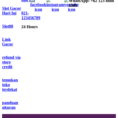
WhatsApp: +62 123 8888
8989
Slot Gacor
Hari Ini
021-
123456789
Slot88
24 Hours
Link
Gacor
refund via
store
credit
temukan
toko
terdekat
panduan
ukuran