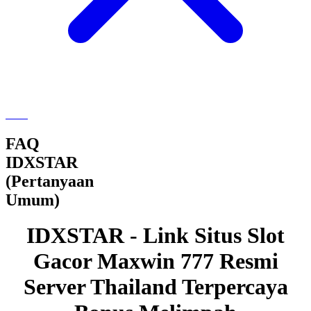
FAQ
IDXSTAR
(Pertanyaan
Umum)
IDXSTAR - Link Situs Slot
Gacor Maxwin 777 Resmi
Server Thailand Terpercaya