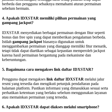
berbeda dan pengguna sebaiknya memahami aturan permainan
sebelum bermain.
4. Apakah IDXSTAR memiliki pilihan permainan yang
gampang jackpot?
IDXSTAR menyediakan berbagai permainan dengan fitur seperti
bonus dan free spin yang dapat memberikan pengalaman berbeda.
Istilah
gampang jackpot
biasanya digunakan untuk
menggambarkan permainan yang dianggap memiliki fitur menarik,
tetapi tidak dapat diartikan sebagai kepastian memperoleh jackpot
karena hasil permainan bergantung pada mekanisme dan
keberuntungan.
5. Bagaimana cara mengakses link daftar IDXSTAR?
Pengguna dapat mengakses
link daftar IDXSTAR
melalui jalur
resmi yang tersedia dan mengikuti petunjuk pendaftaran pada
halaman platform. Pastikan informasi yang dimasukkan sesuai serta
perhatikan ketentuan yang berlaku sebelum menggunakan layanan
atau memainkan permainan yang tersedia.
6. Apakah IDXSTAR dapat diakses melalui smartphone?