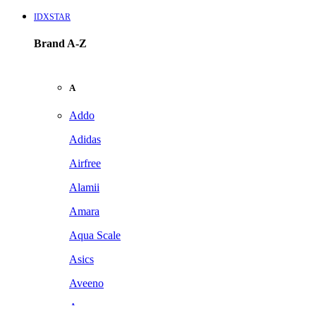
IDXSTAR
Brand A-Z
A
Addo
Adidas
Airfree
Alamii
Amara
Aqua Scale
Asics
Aveeno
Awan