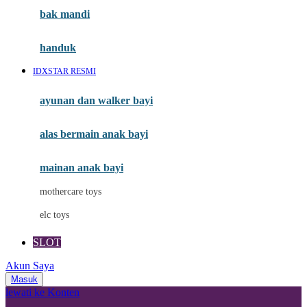
Moby
bak mandi
Momami
handuk
Mothercare
IDXSTAR RESMI
Mustela
ayunan dan walker bayi
My Buddy Tag
My K
alas bermain anak bayi
N
mainan anak bayi
Naif
mothercare toys
Nike
elc toys
Nordic Natural
SLOT
Nuby
Akun Saya
Nuna
Masuk
lewati ke Konten
O