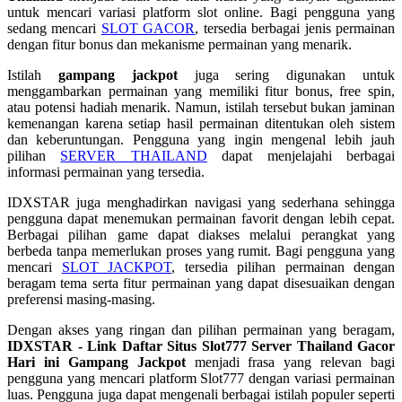
untuk mencari variasi platform slot online. Bagi pengguna yang
Xootz
sedang mencari
SLOT GACOR
, tersedia berbagai jenis permainan
dengan fitur bonus dan mekanisme permainan yang menarik.
Y
Istilah
gampang jackpot
juga sering digunakan untuk
menggambarkan permainan yang memiliki fitur bonus, free spin,
Yamatoya
atau potensi hadiah menarik. Namun, istilah tersebut bukan jaminan
kemenangan karena setiap hasil permainan ditentukan oleh sistem
Z
dan keberuntungan. Pengguna yang ingin mengenal lebih jauh
pilihan
SERVER THAILAND
dapat menjelajahi berbagai
Zaxy
informasi permainan yang tersedia.
Zoggs
IDXSTAR juga menghadirkan navigasi yang sederhana sehingga
pengguna dapat menemukan permainan favorit dengan lebih cepat.
0-9
Berbagai pilihan game dapat diakses melalui perangkat yang
berbeda tanpa memerlukan proses yang rumit. Bagi pengguna yang
mencari
SLOT JACKPOT
, tersedia pilihan permainan dengan
4Moms
beragam tema serta fitur permainan yang dapat disesuaikan dengan
59S
preferensi masing-masing.
Dengan akses yang ringan dan pilihan permainan yang beragam,
IDXSTAR - Link Daftar Situs Slot777 Server Thailand Gacor
Hari ini Gampang Jackpot
menjadi frasa yang relevan bagi
pengguna yang mencari platform Slot777 dengan variasi permainan
luas. Pengguna juga dapat mengenali berbagai istilah populer seperti