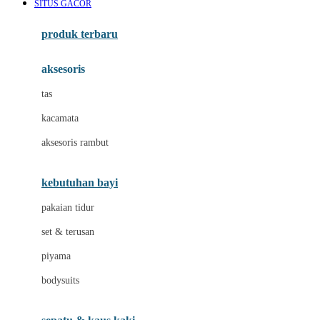
SITUS GACOR
Azetabio
produk terbaru
B
aksesoris
Baabaasheepz
tas
Babiators
kacamata
Baby Dove
aksesoris rambut
Baby Jogger
Baby Rovega
kebutuhan bayi
Babybee
pakaian tidur
Banana Boat
set & terusan
Banz
piyama
Barbie
bodysuits
Beaba
Beauty Barn