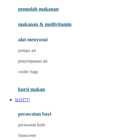
pengolah makanan
Joolz
Jujube
makanan & multivitamin
K
alat menyusui
Kiddycuts
pompa asi
Kumon
penyimpanan asi
L
cooler bags
Leapfrog
kursi makan
Leclerc
SLOT777
Lee Vierra
Lillebaby
perawatan bayi
Little Bird Told Me
perawatan kulit
Little Miss Janis
Sunscreen