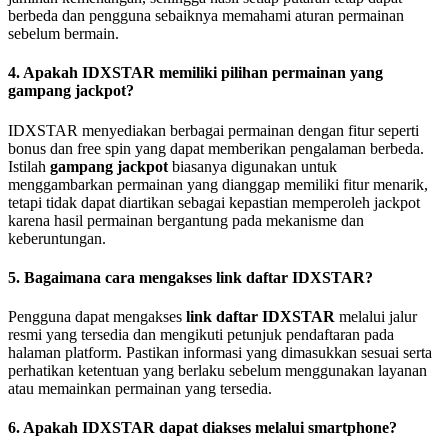
berbeda dan pengguna sebaiknya memahami aturan permainan
sebelum bermain.
4. Apakah IDXSTAR memiliki pilihan permainan yang
gampang jackpot?
IDXSTAR menyediakan berbagai permainan dengan fitur seperti
bonus dan free spin yang dapat memberikan pengalaman berbeda.
Istilah
gampang jackpot
biasanya digunakan untuk
menggambarkan permainan yang dianggap memiliki fitur menarik,
tetapi tidak dapat diartikan sebagai kepastian memperoleh jackpot
karena hasil permainan bergantung pada mekanisme dan
keberuntungan.
5. Bagaimana cara mengakses link daftar IDXSTAR?
Pengguna dapat mengakses
link daftar IDXSTAR
melalui jalur
resmi yang tersedia dan mengikuti petunjuk pendaftaran pada
halaman platform. Pastikan informasi yang dimasukkan sesuai serta
perhatikan ketentuan yang berlaku sebelum menggunakan layanan
atau memainkan permainan yang tersedia.
6. Apakah IDXSTAR dapat diakses melalui smartphone?