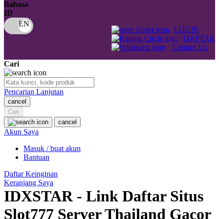
Squishmallows
Bahasa
ID
Starbooks
LOGIN
Stick-O
DAFTAR
Contact Us
Stokke
Cari
Sudocrem
Sumimo
Pencarian Lanjutan
cancel
Sunnylife
Cari
Sun-Staches
cancel
Akun Saya
Swimava
Masuk / buat akun
Bantuan
T
Daftar Keinginan
Tommee Tippee
Keranjang Saya
IDXSTAR - Link Daftar Situs
Trunki
Tutti Bambini
Slot777 Server Thailand Gacor