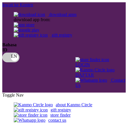
lewati ke Konten
download apps
download app from:
gift registry
Bahasa
ID
LOGIN
DAFTAR
Contact
Us
Toggle Nav
about Kanmo Circle
gift registry
store finder
contact us