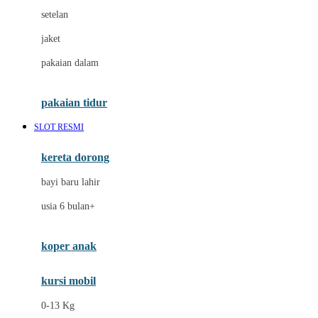
Dae Organics
setelan
Docare
jaket
Doona
pakaian dalam
Down To Earth
Drew
pakaian tidur
Dr. Brown's
SLOT RESMI
E
kereta dorong
ELC
bayi baru lahir
Ergobaby
usia 6 bulan+
Expert Care
koper anak
Ezyroller
kursi mobil
F
0-13 Kg
Felt So Sweet