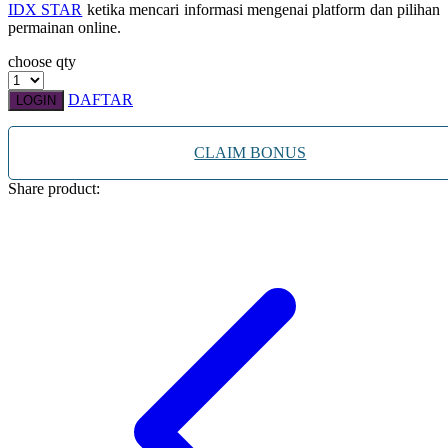
IDX STAR
ketika mencari informasi mengenai platform dan pilihan
permainan online.
choose qty
DAFTAR
LOGIN
CLAIM BONUS
Share product: