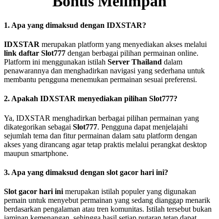
Bonus Melimpah
1. Apa yang dimaksud dengan IDXSTAR?
IDXSTAR
merupakan platform yang menyediakan akses melalui
link daftar Slot777
dengan berbagai pilihan permainan online.
Platform ini menggunakan istilah
Server Thailand
dalam
penawarannya dan menghadirkan navigasi yang sederhana untuk
membantu pengguna menemukan permainan sesuai preferensi.
2. Apakah IDXSTAR menyediakan pilihan Slot777?
Ya, IDXSTAR menghadirkan berbagai pilihan permainan yang
dikategorikan sebagai
Slot777
. Pengguna dapat menjelajahi
sejumlah tema dan fitur permainan dalam satu platform dengan
akses yang dirancang agar tetap praktis melalui perangkat desktop
maupun smartphone.
3. Apa yang dimaksud dengan slot gacor hari ini?
Slot gacor hari ini
merupakan istilah populer yang digunakan
pemain untuk menyebut permainan yang sedang dianggap menarik
berdasarkan pengalaman atau tren komunitas. Istilah tersebut bukan
jaminan kemenangan, sehingga hasil setiap putaran tetap dapat